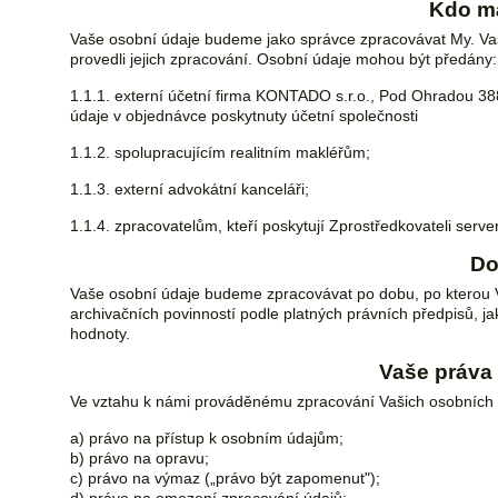
Kdo má
Vaše osobní údaje budeme jako správce zpracovávat My. V
provedli jejich zpracování. Osobní údaje mohou být předány:
1.1.1. externí účetní firma KONTADO s.r.o., Pod Ohradou 38
údaje v objednávce poskytnuty účetní společnosti
1.1.2. spolupracujícím realitním makléřům;
1.1.3. externí advokátní kanceláři;
1.1.4. zpracovatelům, kteří poskytují Zprostředkovateli serv
Do
Vaše osobní údaje budeme zpracovávat po dobu, po kterou 
archivačních povinností podle platných právních předpisů, ja
hodnoty.
Vaše práva 
Ve vztahu k námi prováděnému zpracování Vašich osobních ú
a) právo na přístup k osobním údajům;
b) právo na opravu;
c) právo na výmaz („právo být zapomenut");