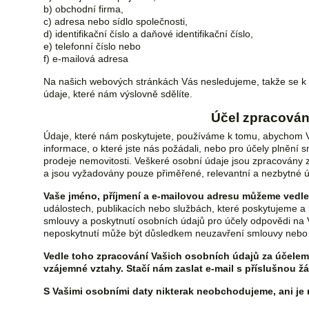
b) obchodní firma,
c) adresa nebo sídlo společnosti,
d) identifikační číslo a daňové identifikační číslo,
e) telefonní číslo nebo
f) e-mailová adresa
Na našich webových stránkách Vás nesledujeme, takže se k
údaje, které nám výslovně sdělíte.
Účel zpracován
Údaje, které nám poskytujete, používáme k tomu, abychom Vá
informace, o které jste nás požádali, nebo pro účely plnění s
prodeje nemovitosti. Veškeré osobní údaje jsou zpracován
a jsou vyžadovány pouze přiměřené, relevantní a nezbytné ú
Vaše jméno, příjmení a e-mailovou adresu můžeme vedle
událostech, publikacích nebo službách, které poskytujeme a 
smlouvy a poskytnutí osobních údajů pro účely odpovědi n
neposkytnutí může být důsledkem neuzavření smlouvy nebo 
Vedle toho zpracování Vašich osobních údajů za účelem 
vzájemné vztahy. Stačí nám zaslat e-mail s příslušnou žá
S Vašimi osobními daty nikterak neobchodujeme, ani je