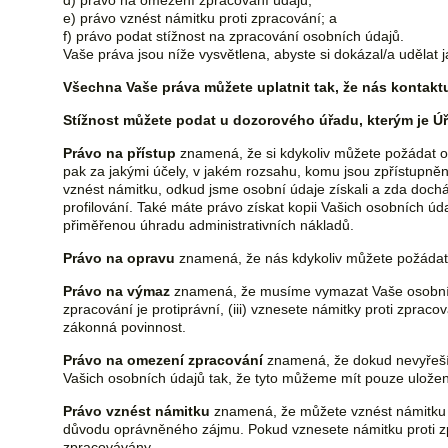
d) právo na omezení zpracování údajů;
e) právo vznést námitku proti zpracování; a
f) právo podat stížnost na zpracování osobních údajů.
Vaše práva jsou níže vysvětlena, abyste si dokázal/a udělat j
Všechna Vaše práva můžete uplatnit tak, že nás kontaktu
Stížnost můžete podat u dozorového úřadu, kterým je Ú
Právo na přístup
znamená, že si kdykoliv můžete požádat o n
pak za jakými účely, v jakém rozsahu, komu jsou zpřístupně
vznést námitku, odkud jsme osobní údaje získali a zda doc
profilování. Také máte právo získat kopii Vašich osobních úd
přiměřenou úhradu administrativních nákladů.
Právo na opravu
znamená, že nás kdykoliv můžete požádat o
Právo na výmaz
znamená, že musíme vymazat Vaše osobní úda
zpracování je protiprávní, (iii) vznesete námitky proti zpra
zákonná povinnost.
Právo na omezení zpracování
znamená, že dokud nevyřeším
Vašich osobních údajů tak, že tyto můžeme mít pouze ulože
Právo vznést námitku
znamená, že můžete vznést námitku p
důvodu oprávněného zájmu. Pokud vznesete námitku proti zp
zpracovávány.