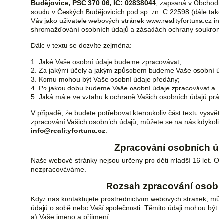
Budějovice, PSČ 370 06, IČ: 02838044
, zapsaná v Obchod
soudu v Českých Budějovicích pod sp. zn. C 22598 (dále tak
Vás jako uživatele webových stránek www.realityfortuna.cz 
shromažďování osobních údajů a zásadách ochrany soukrom
Dále v textu se dozvíte zejména:
1. Jaké Vaše osobní údaje budeme zpracovávat;
2. Za jakými účely a jakým způsobem budeme Vaše osobní ú
3. Komu mohou být Vaše osobní údaje předány;
4. Po jakou dobu budeme Vaše osobní údaje zpracovávat a
5. Jaká máte ve vztahu k ochraně Vašich osobních údajů prá
V případě, že budete potřebovat kteroukoliv část textu vysvět
zpracování Vašich osobních údajů, můžete se na nás kdykoli
info@realityfortuna.cz
.
Zpracování osobních úd
Naše webové stránky nejsou určeny pro děti mladší 16 let. O
nezpracováváme.
Rozsah zpracování osob
Když nás kontaktujete prostřednictvím webových stránek, mů
údajů o sobě nebo Vaší společnosti. Těmito údaji mohou být
a) Vaše jméno a příjmení,