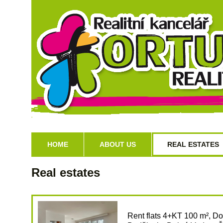
HOME
ABOUT US
REAL ESTATES
Real estates
Rent flats 4+KT 100 m², D