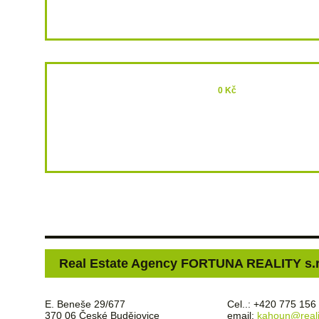
0 Kč
Real Estate Agency FORTUNA REALITY s.r
E. Beneše 29/677
Cel..: +420 775 156
370 06 České Budějovice
email:
kahoun@reali