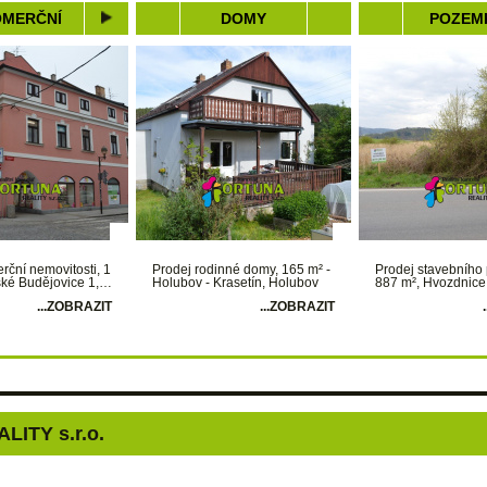
MERČNÍ
DOMY
POZEM
rční nemovitosti, 1
Prodej rodinné domy, 165 m² -
Prodej stavebního
ské Budějovice 1,…
Holubov - Krasetín, Holubov
887 m², Hvozdnice
...ZOBRAZIT
...ZOBRAZIT
LITY s.r.o.