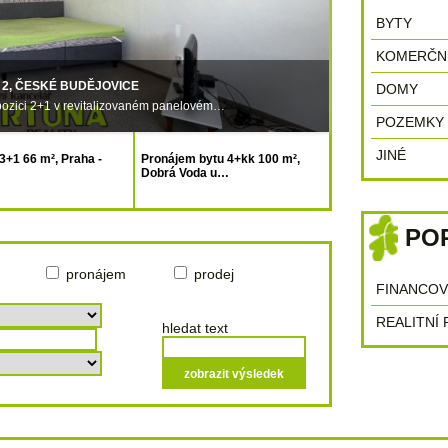
BYTY
KOMERČN
 2, ČESKÉ BUDĚJOVICE
PRODEJ BYTU 3+1
DOMY
spozici 2+1 v revitalizovaném panelovém…
Nabízíme byt v klidn
POZEMKY
JINÉ
3+1 66 m², Praha -
Pronájem bytu 4+kk 100 m²,
Dobrá Voda u…
PO
pronájem
prodej
FINANCOV
REALITNÍ
hledat text
zobrazit výsledek