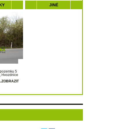
KY
JINÉ
 pozemku 5
, Hvozdnice
...ZOBRAZIT