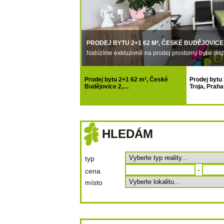
DOBRÁ VODA U ČESKÝCH
PRODEJ BYTU 2+1 62 M², ČESKÉ BUDĚJOVICE
é Vody. V…
Nabízíme exkluzivně na prodej prostorný byt o di
Prodej bytu 2+1 62 m², České
Prodej bytu 
Budějovice 2,…
Troja, Praha
HLEDÁM
typ
-
cena
místo