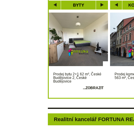
BYTY
KO
Prodej bytu 2+1 62 m², České
Prodej kome
Budějovice 2, České
563 m², Če
Budějovice
...ZOBRAZIT
Realitní kancelář FORTUNA REA