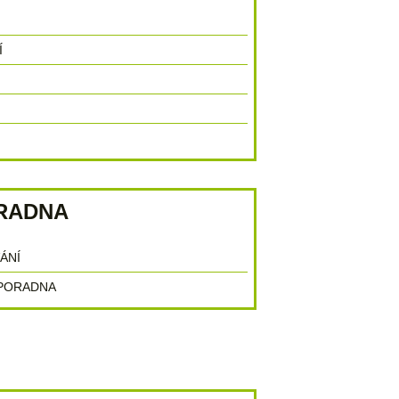
Í
 66 M², PRAHA - TROJA, PRAHA
é části lokality Troja v 1. patře cihlového domu z r. 1970. Byt…
RADNA
ÁNÍ
 PORADNA