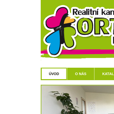
ÚVOD
O NÁS
KATAL